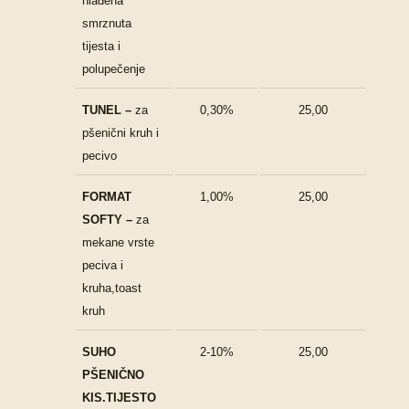
hlađena
smrznuta
tijesta i
polupečenje
TUNEL –
za
0,30%
25,00
pšenični kruh i
pecivo
FORMAT
1,00%
25,00
SOFTY –
za
mekane vrste
peciva i
kruha,toast
kruh
SUHO
2-10%
25,00
PŠENIČNO
KIS.TIJESTO