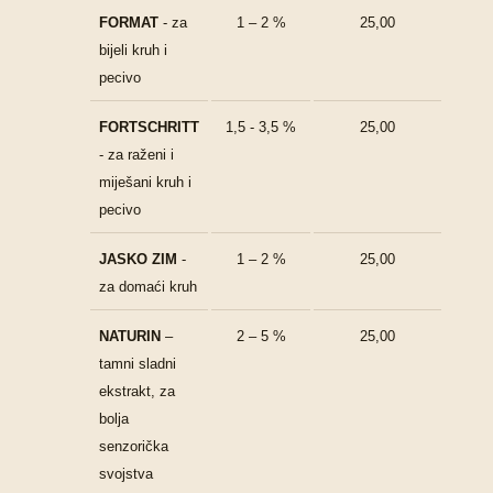
FORMAT
- za
1 – 2 %
25,00
bijeli kruh i
pecivo
FORTSCHRITT
1,5 - 3,5 %
25,00
- za raženi i
miješani kruh i
pecivo
JASKO ZIM
-
1 – 2 %
25,00
za domaći kruh
NATURIN
–
2 – 5 %
25,00
tamni sladni
ekstrakt, za
bolja
senzorička
svojstva