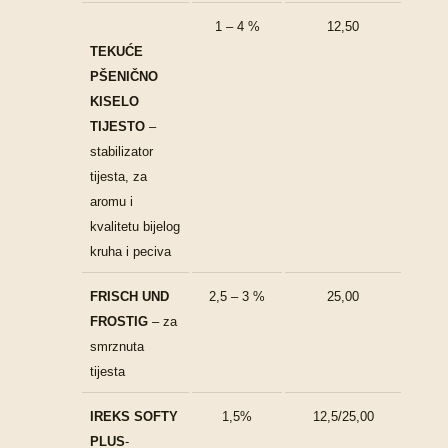
1 – 4 %
12,50
TEKUĆE
PŠENIČNO
KISELO
TIJESTO
–
stabilizator
tijesta, za
aromu i
kvalitetu bijelog
kruha i peciva
FRISCH UND
2,5 – 3 %
25,00
FROSTIG
– za
smrznuta
tijesta
IREKS SOFTY
1,5%
12,5/25,00
PLUS
-