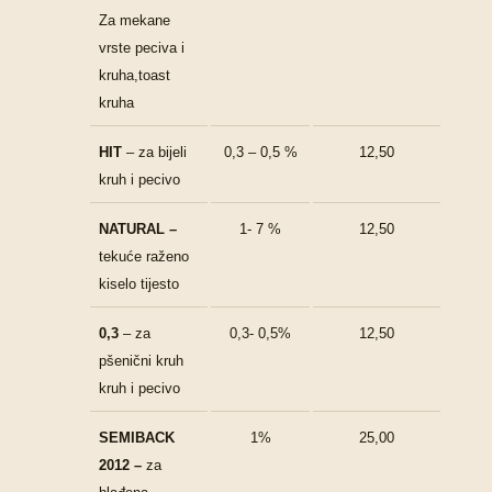
Za mekane
vrste peciva i
kruha,toast
kruha
HIT
– za bijeli
0,3 – 0,5 %
12,50
kruh i pecivo
NATURAL –
1- 7 %
12,50
tekuće raženo
kiselo tijesto
0,3
– za
0,3- 0,5%
12,50
pšenični kruh
kruh i pecivo
SEMIBACK
1%
25,00
2012 –
za