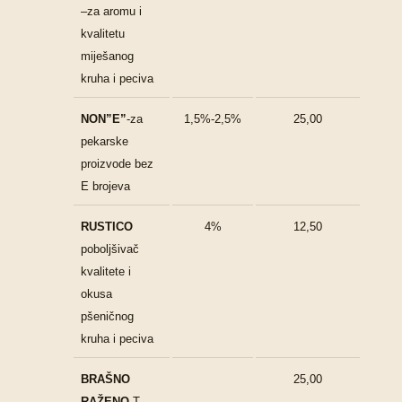
–za aromu i
kvalitetu
miješanog
kruha i peciva
NON”E”
-za
1,5%-2,5%
25,00
pekarske
proizvode bez
E brojeva
RUSTICO
4%
12,50
poboljšivač
kvalitete i
okusa
pšeničnog
kruha i peciva
BRAŠNO
25,00
RAŽENO-
T-