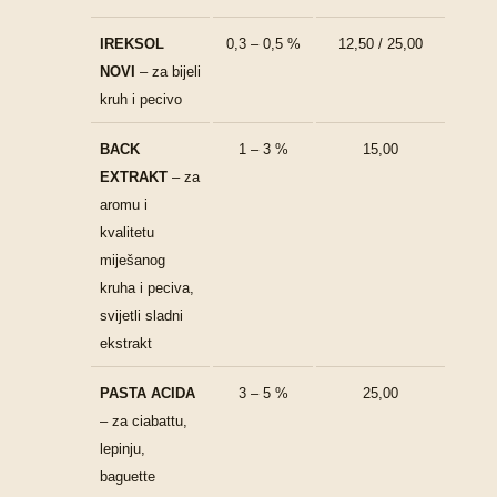
IREKSOL
0,3 – 0,5 %
12,50 / 25,00
NOVI
– za bijeli
kruh i pecivo
BACK
1 – 3 %
15,00
EXTRAKT
– za
aromu i
kvalitetu
miješanog
kruha i peciva,
svijetli sladni
ekstrakt
PASTA ACIDA
3 – 5 %
25,00
– za ciabattu,
lepinju,
baguette