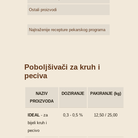
Ostali proizvodi
Najtraženije recepture pekarskog programa
Poboljšivači za kruh i
peciva
NAZIV
DOZIRANJE
PAKIRANJE (kg)
PROIZVODA
IDEAL
- za
0,3 - 0,5 %
12,50 / 25,00
bijeli kruh i
pecivo