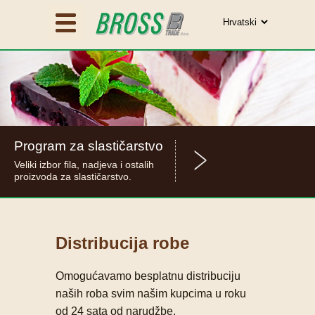
Program za slastičarstvo
Veliki izbor fila, nadjeva i ostalih
proizvoda za slastičarstvo.
Distribucija robe
Omogućavamo besplatnu distribuciju
naših roba svim našim kupcima u roku
od 24 sata od narudžbe.